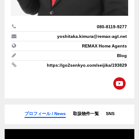
080-8119-9277
yoshitaka.kimura@remax-agt.net
REMAX Home Agents
Blog
https://go2senkyo.com/seijika/193829
プロフィール / News
取扱物件一覧
SNS