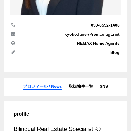
090-6592-1400
kyoko.facer@remax-agt.net
REMAX Home Agents
Blog
プロフィール / News
取扱物件一覧
SNS
profile
Bilingual Real Estate Specialist @