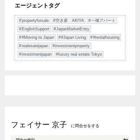
エージェントタグ
propertyforsale
空き家 AKIYA
一棟アパート
EnglishSupport
JapanMarketEntry
#Moving to Japan
#Japan Living
#rentalhousing
realesatejapan
investmentproperty
investmentjapan
luxury real estate Tokyo
フェイサー 京子
に問合せをする