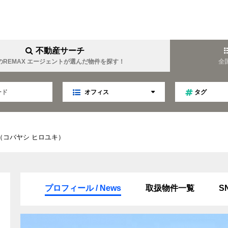
不動産サーチ
のREMAX エージェントが選んだ物件を探す！
全
オフィス
タグ
（コバヤシ ヒロユキ）
YOUEI
REMAX YOUTOPIA
難波周辺に強い
女性目線
業
マネジメント
趣味は温泉
金について詳しい
キャリア
ファイナンス
TELLA
REMAX Linkage
プロフィール / News
取扱物件一覧
S
ティング
不動産オークション
秘書
趣味はゴルフ
食事会好き
LIM