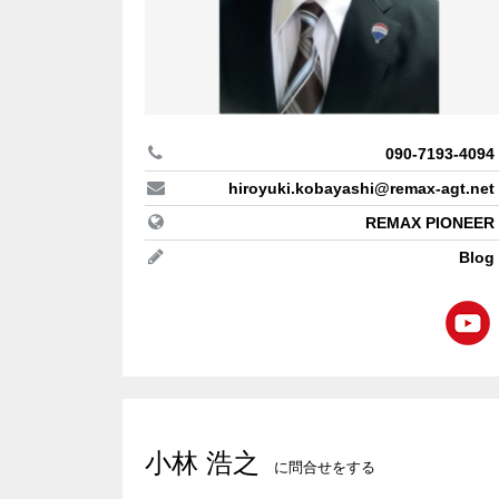
REMAX P
アメリカ
長野県
biei
REMAX T
テニス
愛知県
売りたい
090-7193-4094
REMAX H
収支改善
hiroyuki.kobayashi@remax-agt.net
三重県
REMAX PIONEER
アセット
Blog
REMAX 
＃海が見
京都府
＃ソロキ
#銀座の
REMAX C
大阪府
#家庭菜
＃リゾー
REMAX 
小林 浩之
に問合せをする
湘南
REMAX B