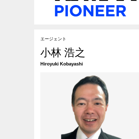
埼玉県
相続
「誰と一
REMAX G
ー
東京都
節税メリ
エージェント
REMAX I
小林 浩之
京都で住
REMAX I
空き屋活
Hiroyuki Kobayashi
REMAX LI
賃貸仲介
REMAX 
ペンシル
REMAX To
日本と世
REMAX J
神奈川県
法律事務
REMAX Pr
english