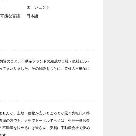
北海道
職
エージェント
ー
不動産
応可能な言語
日本語
買いたい
収益
REMAX NESTA
ローン
は勿論のこと、不動産ファンドの組成や自社・他社ビル・
＃湘南
ってまいりました。その経験をもとに、皆様の不動産に
＃山に囲まれた
＃家庭菜園がしたい
＃家と人生に迷ったら
REMAX ONE SKY
＃セカンドライフ
ませんが、土地・建物が安いところとか元々先祖代々持
長谷
REMAX L-Style
借派の方でも、人生でトータルで言えば、生涯一番お金
の不動産を決めるには皆さん、安易に不動産会社で決め
古民家
REMAX MODEST
ます。