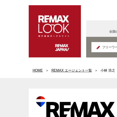
全国
北海道
HOME
REMAX エージェント一覧
小林 浩之
REMAX K
面白い
宮城県
IT法人営
国の給付
REMAX S
群馬県
コンサル
読書好き
REMAX E