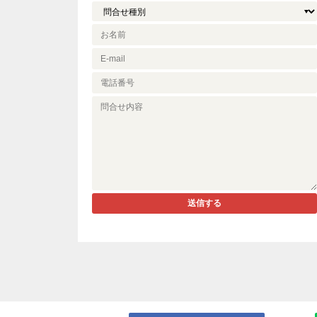
自然
REMAX S
BBQライ
REMAX k
兵庫県
セカンド
銀座の母
REMAX L
食べる事
REMAX S
相続診断
REMAX Ai
高齢者
岡山県
空室対策
送信する
REMAX V
資産活用
広島県
認知症対
REMAX 
1級ファ
福岡県
ニング技能