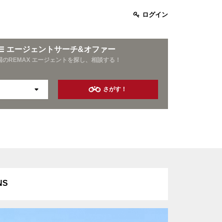
ログイン
エージェントサーチ&オファー
国のREMAX エージェントを探し、相談する！
さがす！
お酒好き
旅行好き
資産運用
NS
10年以上の営業経験
保険業界