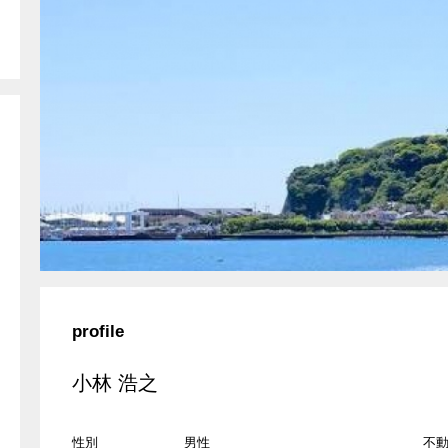
ライフプラン
エージェントの
緒に働くか」をモット
Excitingなreferral Network
ファイナンシャ
OOD.
REMAX ANNA HOUSE
視点
ット
京都を拠点
不動産コンサル
NTERFACE
REMAX Seven Rich
みたい
京都に投資したい
京都の物件を売
ZUMAI
REMAX Migration Realty
用
相続対策
節税対策
C.
REMAX Vanguard
幅広く対応可能
海外の人と仕事
COMPASS
REMAX de-Zay
ベニア
数学を専攻
MBA
p Agent
REMAX BIG.SMILe
界との架け橋
言語の壁
いつでも私はあ
profile
IP
REMAX Farbe
ント
小林 浩之
所
離婚
借金問題
operty Partners
REMAX All Stars
america
american
性別
男性
不