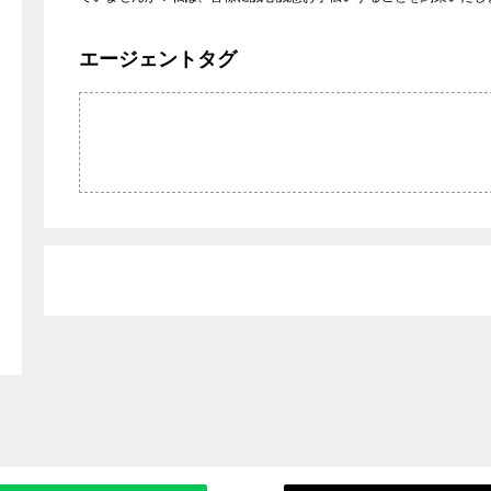
海が見える
山に囲まれた
wallow
REMAX ONE BASE
エージェントタグ
フ
家庭菜園のことなら
二拠点生活
not
REMAX CHANGE
ライフ
テレワーク
スローライフ
掃除好き
賃貸
ive
REMAX NOW
好き
インテリアコーディネート
インテリアデザ
UNRISE
REMAX AQUA
士
建築家
イベント
ki
障がい者
元競技麻雀プロ
不動産の有効活用
売却のタイミン
ALUE
REMAX TOIVO
不動産融資
ファイナンシャ
策
相続手続カウンセラー
宅地建物取引士
OFFSHONAL
イナンシャル・プラン
1児の父
里親
士