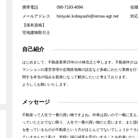
IONEER
REMAX LIVING
ン
foreignerfriendly
美瑛
携帯電話
090-7193-4094
役
ヨガ
インストラクタ
メールアドレス
hiroyuki.kobayashi@remax-agt.net
対
【保有資格】
own
不動産投資
投資
宅地建物取引士
貸したい
借りたい
自己紹介
ome Agents
REMAX RAYS
スキー
ダイエット
はじめまして、不動産業界25年の小林浩之と申します。不動産仲介
マネジメント
＃鎌倉
＃長谷
マンションの運営管理や定期借地権の設定など多岐にわたり業務を行
WAKABA
える
＃田舎暮らし
＃自然
関する本当の悩みを親身になって解決したいと考えております。
よろしくお願いいたします。
ャンプ
＃BBQができる
＃古民家
母
＃軽井沢
＃二拠点生活
ommunity LAB
REMAX BASE
メッセージ
園のことなら
＃BBQがしたい
＃テレワーク
不動産って人生で一番の買い物ですよね。外車は高いので一概に言え
トライフ
＃スローライフ
鎌倉
WINNERS
REMAX APEX
っていたとかでない限り、人生で一番の買い物だと思います。また賃
を使っているものが不動産という方がほとんどでないでしょうか？そ
軽井沢
ハワイ
loom
REMAX SENSE
ていませんか？私は、皆様に誠心誠意お手伝いすることを約束いたし