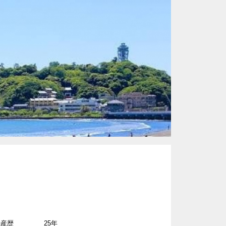
働き方
天職
ルプランナーの
不動産と資産運用のコンサルテ
REMAX FUSHIMIYA
ィング
タント
関西の市場に詳しい
REMAX Partners
りたい
有効活用
REMAX Harmony
売買仲介
REMAX RIDE
スポーツ全般大好き
REMAX LINK
日本とアメリカの文化の違いを
理解
REMAX TOMORROW
なたのエージェ
パラリーガル兼ファイナンシャ
ルプランナー
英語
REMAX Bay
アメリカ
動産歴
25年