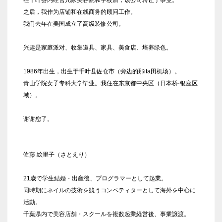
之后，我作为店铺和在线商务的顾问工作。
我们去年在美国成立了高级装修公司。
兴趣是家庭派对、收集道具、家具、美食店、培养绿色。
1986年出生，出生于千叶县佐仓市（旁边的那ita田机场）。
青山学院女子专科大学毕业。我住在东京都中央区（日本桥·银座区
域）。
谢谢您了。
佐藤 絵里子（さとえり）
21歳で学生結婚・出産後、プログラマーとして起業。
同時期にネイルの技術を競うコンペティターとして海外を中心に
活動。
千葉県内で美容店舗・スクールを複数起業経営後、事業譲渡。