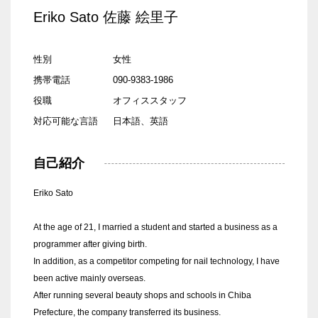
Eriko Sato 佐藤 絵里子
性別
女性
携帯電話
090-9383-1986
役職
オフィススタッフ
対応可能な言語
日本語、英語
自己紹介
Eriko Sato
At the age of 21, I married a student and started a business as a
programmer after giving birth.
In addition, as a competitor competing for nail technology, I have
been active mainly overseas.
After running several beauty shops and schools in Chiba
Prefecture, the company transferred its business.