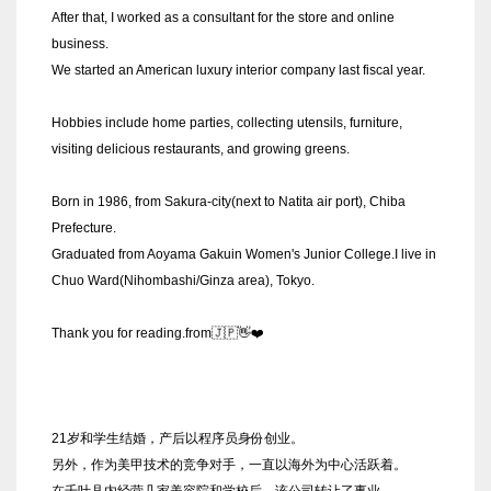
After that, I worked as a consultant for the store and online
business.
We started an American luxury interior company last fiscal year.
Hobbies include home parties, collecting utensils, furniture,
visiting delicious restaurants, and growing greens.
Born in 1986, from Sakura-city(next to Natita air port), Chiba
Prefecture.
Graduated from Aoyama Gakuin Women's Junior College.I live in
Chuo Ward(Nihombashi/Ginza area), Tokyo.
Thank you for reading.from🇯🇵👋❤️
21岁和学生结婚，产后以程序员身份创业。
另外，作为美甲技术的竞争对手，一直以海外为中心活跃着。
在千叶县内经营几家美容院和学校后，该公司转让了事业。