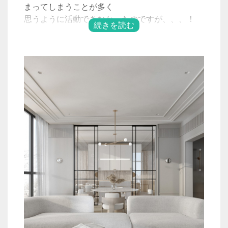
まってしまうことが多く
思うように活動できなかったのですが、、、！
思うようにいかないときにどのように状況を打破
していくか
が磨いていきたいビジネス・センスだなあと、い
つも思います。
自分でビジネスをやっていて
成長させるポイントとして面白い部分は
このセンスの部分に感じます。
まだまだ成長中なのですが、、、
・やりたい or やりたくない
・こつこつと当たり前のことをやる
・需要のあるなし
・スピード感
・革新的なアイディア
・伝え方の切り口