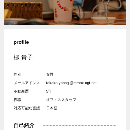
profile
柳 貴子
性別
女性
メールアドレス
takako.yanagi@remax-agt.net
不動産歴
5年
役職
オフィススタッフ
対応可能な言語
日本語
自己紹介