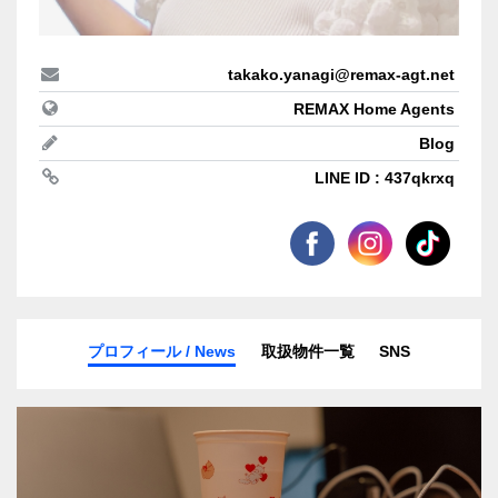
takako.yanagi@remax-agt.net
REMAX Home Agents
Blog
LINE ID : 437qkrxq
プロフィール / News
取扱物件一覧
SNS