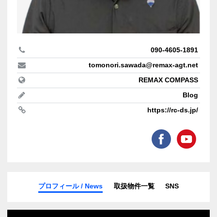
090-4605-1891
tomonori.sawada@remax-agt.net
REMAX COMPASS
Blog
https://rc-ds.jp/
プロフィール / News
取扱物件一覧
SNS