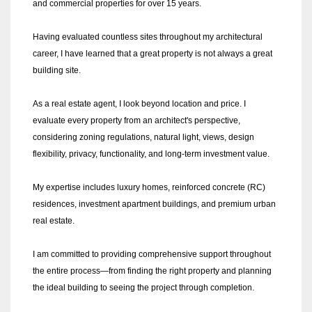
and commercial properties for over 15 years.
Having evaluated countless sites throughout my architectural
career, I have learned that a great property is not always a great
building site.
As a real estate agent, I look beyond location and price. I
evaluate every property from an architect's perspective,
considering zoning regulations, natural light, views, design
flexibility, privacy, functionality, and long-term investment value.
My expertise includes luxury homes, reinforced concrete (RC)
residences, investment apartment buildings, and premium urban
real estate.
I am committed to providing comprehensive support throughout
the entire process—from finding the right property and planning
the ideal building to seeing the project through completion.