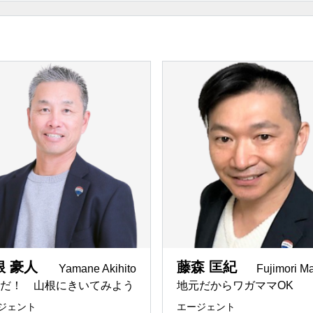
ライフプラン
エージェントの
緒に働くか」をモット
Excitingなreferral Network
ファイナンシャ
OOD.
REMAX ANNA HOUSE
視点
ット
京都を拠点
不動産コンサル
NTERFACE
REMAX Seven Rich
みたい
京都に投資したい
京都の物件を売
ZUMAI
REMAX Migration Realty
用
相続対策
節税対策
C.
REMAX Vanguard
幅広く対応可能
海外の人と仕事
COMPASS
REMAX de-Zay
ベニア
数学を専攻
MBA
p Agent
REMAX BIG.SMILe
界との架け橋
言語の壁
いつでも私はあ
IP
REMAX Farbe
ント
根 豪人
藤森 匡紀
Yamane Akihito
Fujimori M
所
離婚
借金問題
産エージェント
だ！ 山根にきいてみよう！
地元だからワガママOK
operty Partners
REMAX All Stars
america
american
ジェント
エージェント