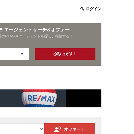
ログイン
エージェントサーチ&オファー
国のREMAX エージェントを探し、相談する！
さがす！
お酒好き
旅行好き
資産運用
10年以上の営業経験
オファー！
保険業界