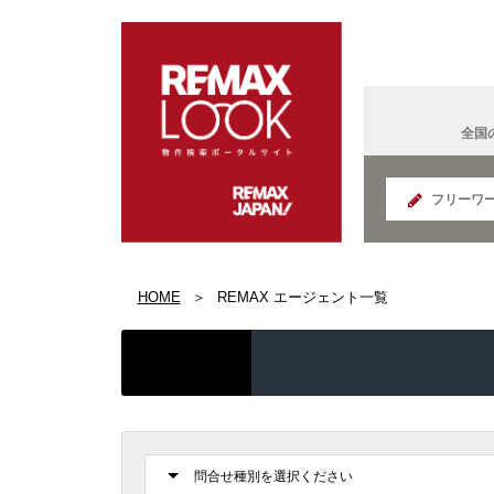
全国
北海道
HOME
REMAX エージェント一覧
REMAX K
面白い
宮城県
IT法人営
国の給付
REMAX S
群馬県
コンサル
読書好き
REMAX E