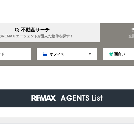
不動産サーチ
のREMAX エージェントが選んだ物件を探す！
全
オフィス
面白い
YOUEI
REMAX YOUTOPIA
難波周辺に強い
女性目線
業
マネジメント
趣味は温泉
金について詳しい
キャリア
ファイナンス
TELLA
REMAX Linkage
ティング
不動産オークション
秘書
趣味はゴルフ
食事会好き
LIM