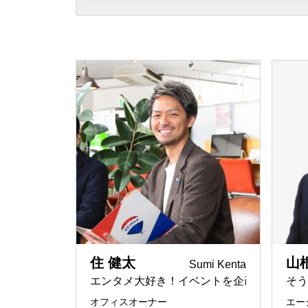
埼玉県
相続
「誰と一
REMAX G
ー
東京都
節税メリ
REMAX I
京都で住
REMAX I
空き屋活
REMAX LI
賃貸仲介
REMAX 
ペンシル
REMAX To
日本と世
REMAX J
神奈川県
住 健太
山
Sumi Kenta
法律事務
エンタメ大好き！イベントを企画する不動
そう
REMAX Pr
english
オフィスオーナー
エー