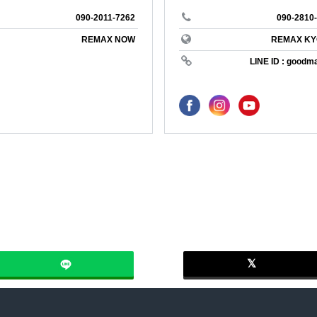
IONEER
REMAX LIVING
ン
foreignerfriendly
美瑛
090-2011-7262
090-2810
ヨガ
インストラクタ
REMAX NOW
REMAX KY
own
LINE ID : goodm
不動産投資
投資
貸したい
借りたい
ome Agents
REMAX RAYS
スキー
ダイエット
マネジメント
＃鎌倉
＃長谷
WAKABA
える
＃田舎暮らし
＃自然
ャンプ
＃BBQができる
＃古民家
母
＃軽井沢
＃二拠点生活
ommunity LAB
REMAX BASE
園のことなら
＃BBQがしたい
＃テレワーク
トライフ
＃スローライフ
鎌倉
WINNERS
REMAX APEX
軽井沢
ハワイ
loom
REMAX SENSE