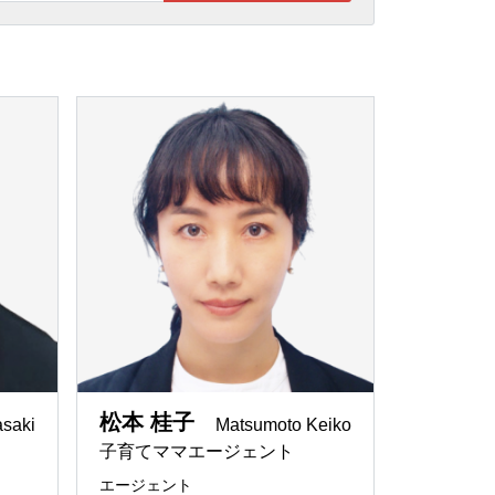
働き方
天職
ルプランナーの
不動産と資産運用のコンサルテ
REMAX FUSHIMIYA
ィング
タント
関西の市場に詳しい
REMAX Partners
りたい
有効活用
REMAX Harmony
売買仲介
REMAX RIDE
スポーツ全般大好き
REMAX LINK
日本とアメリカの文化の違いを
理解
REMAX TOMORROW
なたのエージェ
パラリーガル兼ファイナンシャ
ルプランナー
松本 桂子
asaki
Matsumoto Keiko
英語
子育てママエージェント
REMAX Bay
アメリカ
エージェント