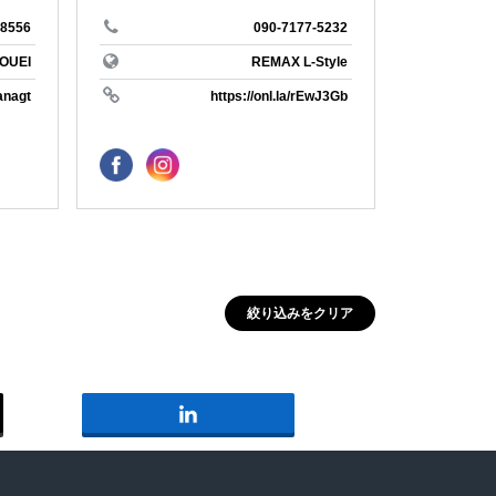
北海道
-8556
090-7177-5232
ー
不動産
OUEI
REMAX L-Style
anagt
https://onl.la/rEwJ3Gb
買いたい
収益
REMAX NESTA
ローン
＃湘南
＃山に囲まれた
＃家庭菜園がしたい
絞り込みをクリア
＃家と人生に迷ったら
REMAX ONE SKY
＃セカンドライフ
長谷
REMAX L-Style
古民家
REMAX MODEST