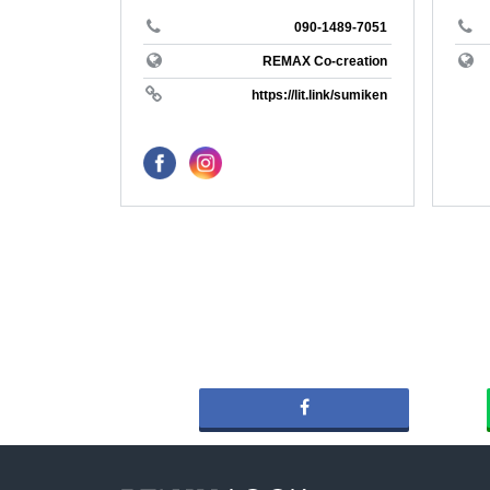
REMAX P
アメリカ
090-1489-7051
長野県
biei
REMAX Co-creation
REMAX T
https://lit.link/sumiken
テニス
愛知県
売りたい
REMAX H
収支改善
三重県
アセット
REMAX 
＃海が見
京都府
＃ソロキ
#銀座の
REMAX C
大阪府
#家庭菜
＃リゾー
REMAX 
湘南
REMAX B