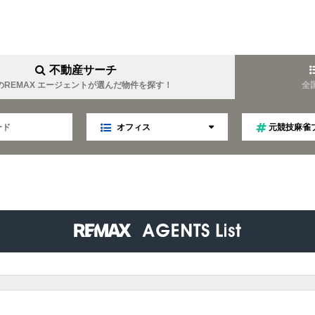
不動産サーチ
のREMAX エージェントが選んだ物件を探す！
全
オフィス
元競技麻雀
YOUEI
REMAX YOUTOPIA
難波周辺に強い
女性目線
業
マネジメント
趣味は温泉
金について詳しい
キャリア
ファイナンス
TELLA
REMAX Linkage
ティング
不動産オークション
秘書
趣味はゴルフ
食事会好き
LIM