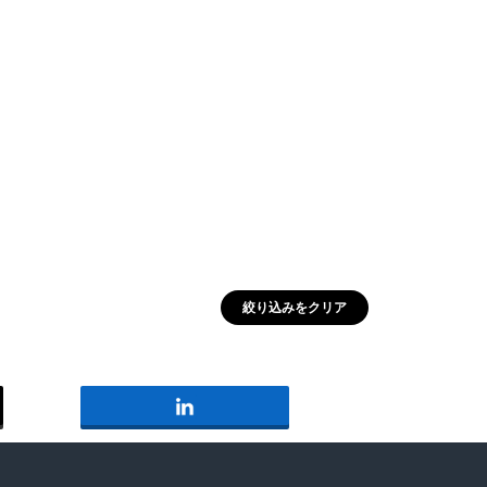
北海道
ー
不動産
買いたい
収益
REMAX NESTA
ローン
＃湘南
＃山に囲まれた
＃家庭菜園がしたい
絞り込みをクリア
＃家と人生に迷ったら
REMAX ONE SKY
＃セカンドライフ
長谷
REMAX L-Style
古民家
REMAX MODEST