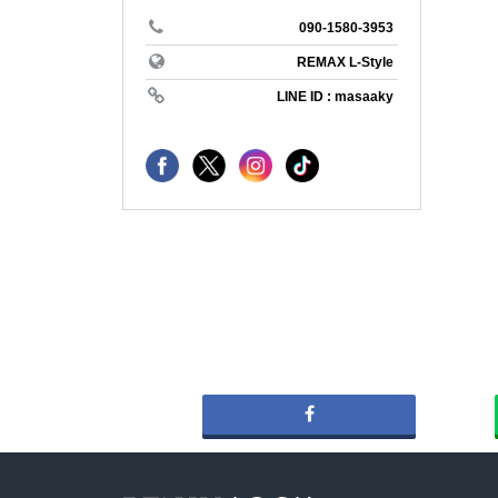
REMAX P
アメリカ
090-1580-3953
長野県
biei
REMAX L-Style
REMAX T
LINE ID : masaaky
テニス
愛知県
売りたい
REMAX H
収支改善
三重県
アセット
REMAX 
＃海が見
京都府
＃ソロキ
#銀座の
REMAX C
大阪府
#家庭菜
＃リゾー
REMAX 
湘南
REMAX B