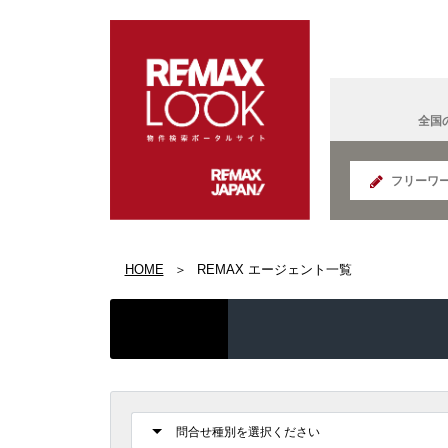
全国
北海道
HOME
REMAX エージェント一覧
REMAX K
面白い
宮城県
IT法人営
国の給付
REMAX S
群馬県
コンサル
読書好き
REMAX E