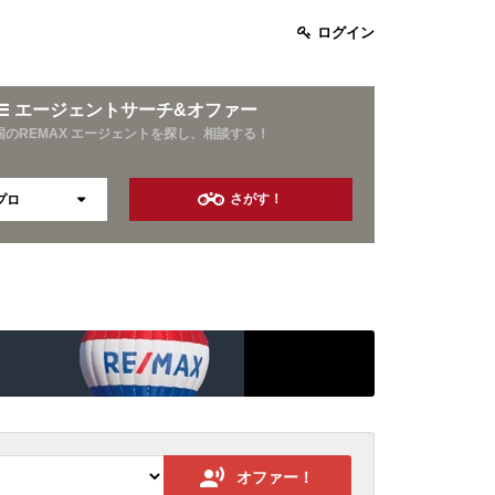
ログイン
エージェントサーチ&オファー
国のREMAX エージェントを探し、相談する！
さがす！
プロ
お酒好き
旅行好き
資産運用
10年以上の営業経験
オファー！
保険業界