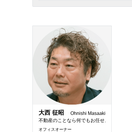
埼玉県
相続
「誰と一
REMAX G
ー
東京都
節税メリ
REMAX I
京都で住
REMAX I
空き屋活
REMAX LI
賃貸仲介
REMAX 
ペンシル
REMAX To
日本と世
REMAX J
神奈川県
大西 征昭
Ohnishi Masaaki
法律事務
不動産のことなら何でもお任せ。ただの不
REMAX Pr
english
オフィスオーナー