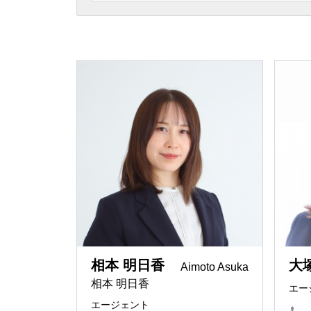
埼玉県
相続
「誰と一
REMAX G
ー
東京都
節税メリ
REMAX I
京都で住
REMAX I
空き屋活
REMAX LI
賃貸仲介
REMAX 
ペンシル
REMAX To
日本と世
REMAX J
神奈川県
相本 明日香
大
Aimoto Asuka
法律事務
相本 明日香
エー
REMAX Pr
english
エージェント