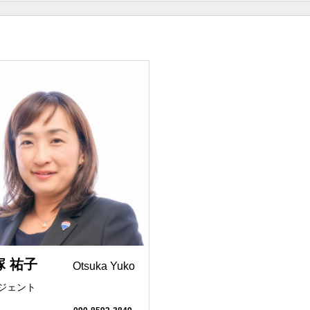
ライフプラン
エージェントの
緒に働くか」をモット
Excitingなreferral Network
ファイナンシャ
OOD.
REMAX ANNA HOUSE
視点
ット
京都を拠点
不動産コンサル
NTERFACE
REMAX Seven Rich
みたい
京都に投資したい
京都の物件を売
ZUMAI
REMAX Migration Realty
用
相続対策
節税対策
C.
REMAX Vanguard
幅広く対応可能
海外の人と仕事
COMPASS
REMAX de-Zay
ベニア
数学を専攻
MBA
p Agent
REMAX BIG.SMILe
界との架け橋
言語の壁
いつでも私はあ
IP
REMAX Farbe
ント
塚 祐子
Otsuka Yuko
所
離婚
借金問題
ジェント
operty Partners
REMAX All Stars
america
american