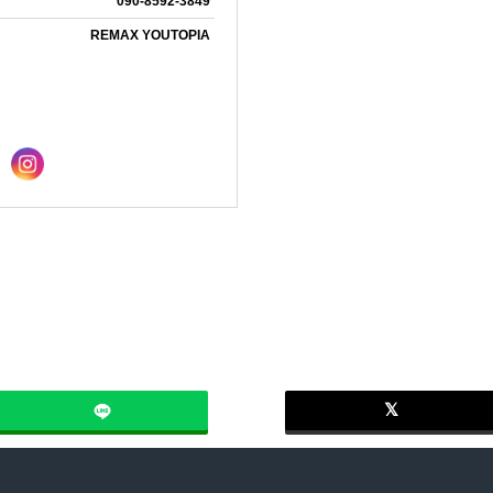
090-8592-3849
IONEER
REMAX LIVING
ン
foreignerfriendly
美瑛
REMAX YOUTOPIA
ヨガ
インストラクタ
own
不動産投資
投資
貸したい
借りたい
ome Agents
REMAX RAYS
スキー
ダイエット
マネジメント
＃鎌倉
＃長谷
WAKABA
える
＃田舎暮らし
＃自然
ャンプ
＃BBQができる
＃古民家
母
＃軽井沢
＃二拠点生活
ommunity LAB
REMAX BASE
園のことなら
＃BBQがしたい
＃テレワーク
トライフ
＃スローライフ
鎌倉
WINNERS
REMAX APEX
軽井沢
ハワイ
loom
REMAX SENSE