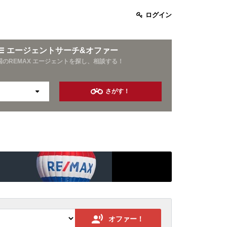
ログイン
エージェントサーチ&オファー
国のREMAX エージェントを探し、相談する！
さがす！
お酒好き
旅行好き
資産運用
10年以上の営業経験
オファー！
保険業界