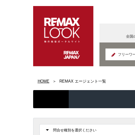
全国
北海道
HOME
REMAX エージェント一覧
REMAX K
面白い
宮城県
IT法人営
国の給付
REMAX S
群馬県
コンサル
読書好き
REMAX E