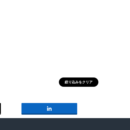
北海道
ー
不動産
買いたい
収益
REMAX NESTA
ローン
＃湘南
＃山に囲まれた
＃家庭菜園がしたい
絞り込みをクリア
＃家と人生に迷ったら
REMAX ONE SKY
＃セカンドライフ
長谷
REMAX L-Style
古民家
REMAX MODEST