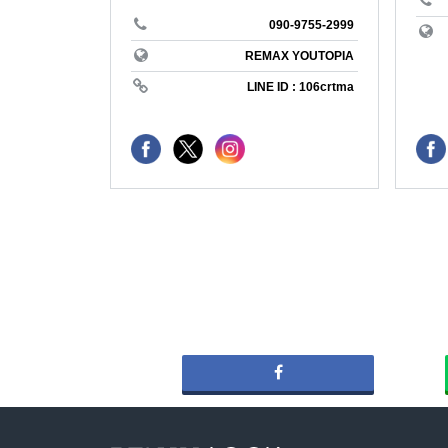
REMAX P
アメリカ
090-9755-2999
長野県
biei
REMAX YOUTOPIA
REMAX T
LINE ID : 106crtma
テニス
愛知県
売りたい
REMAX H
収支改善
三重県
アセット
REMAX 
＃海が見
京都府
＃ソロキ
#銀座の
REMAX C
大阪府
#家庭菜
＃リゾー
REMAX 
湘南
REMAX B