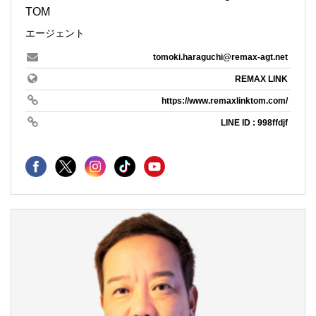
TOM
エージェント
tomoki.haraguchi@remax-agt.net
REMAX LINK
https://www.remaxlinktom.com/
LINE ID : 998ffdjf