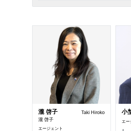
埼玉県
相続
「誰と一
REMAX G
ー
東京都
節税メリ
REMAX I
京都で住
REMAX I
空き屋活
REMAX LI
賃貸仲介
REMAX 
ペンシル
REMAX To
日本と世
REMAX J
神奈川県
瀧 啓子
小
Taki Hiroko
法律事務
瀧 啓子
エー
REMAX Pr
english
エージェント