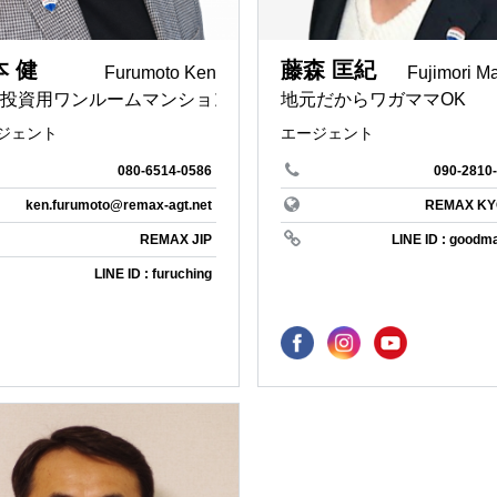
海が見える
山に囲まれた
wallow
REMAX ONE BASE
本 健
藤森 匡紀
フ
家庭菜園のことなら
二拠点生活
not
REMAX CHANGE
Furumoto Ken
Fujimori M
す！
投資用ワンルームマンション専門
地元だからワガママOK
ライフ
テレワーク
スローライフ
ジェント
エージェント
掃除好き
賃貸
ive
REMAX NOW
080-6514-0586
090-2810
好き
インテリアコーディネート
インテリアデザ
UNRISE
REMAX AQUA
ken.furumoto@remax-agt.net
REMAX KY
士
建築家
イベント
REMAX JIP
LINE ID : goodm
ki
LINE ID : furuching
障がい者
元競技麻雀プロ
不動産の有効活用
売却のタイミン
ALUE
REMAX TOIVO
不動産融資
ファイナンシャ
策
相続手続カウンセラー
宅地建物取引士
OFFSHONAL
イナンシャル・プラン
1児の父
里親
士