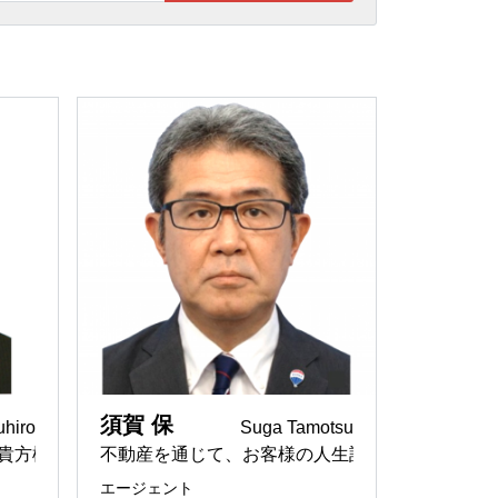
働き方
天職
ルプランナーの
不動産と資産運用のコンサルテ
REMAX FUSHIMIYA
ィング
タント
関西の市場に詳しい
REMAX Partners
りたい
有効活用
REMAX Harmony
売買仲介
REMAX RIDE
スポーツ全般大好き
REMAX LINK
日本とアメリカの文化の違いを
理解
REMAX TOMORROW
なたのエージェ
パラリーガル兼ファイナンシャ
ルプランナー
須賀 保
uhiro
Suga Tamotsu
英語
貴方様の為のプロフェッショナル
不動産を通じて、お客様の人生設計に寄り添うエ
REMAX Bay
アメリカ
エージェント