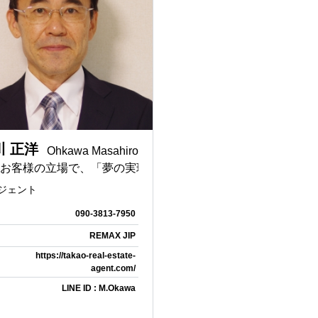
akura
REMAX Glory
#一時間以内のご返信お約束
#Tボーンステ
agent
eo
REMAX Maris
し
＃三つの福
＃三福
泊
＃宅建業免許申請
＃宅建業大臣免
GROVE
A日本語チューター
＃認知症対応
＃国際結婚
信
繋がり
旭川
HUB
川 正洋
Ohkawa Masahiro
テラスハウス
長屋
ナルオフィス
解決できよう一生懸命努めます！ そのようなエージ
お客様の立場で、「夢の実現」をお手伝いします。
ン
マンション管理士
新大阪
ジェント
OKKAIDO
REMAX Kanagawa/Shizuoka
修繕積立金
名古屋賃貸
090-3813-7950
APAN
貸
三重県賃貸
岐阜県賃貸
REMAX JIP
https://takao-real-estate-
兵庫
美瑛町
agent.com/
LINE ID : M.Okawa
空き家
川西
不動産エージェント
宅建士