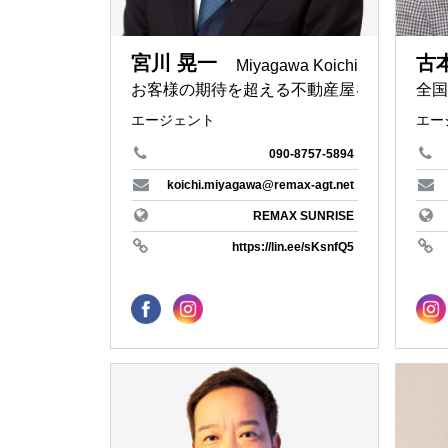
自然
REMAX S
宮川 晃一
古
BBQライ
REMAX k
Miyagawa Koichi
お客様の期待を超える不動産屋を目指しま
全国
兵庫県
セカンド
エージェント
エー
銀座の母
REMAX L
090-8757-5894
食べる事
REMAX S
koichi.miyagawa@remax-agt.net
相続診断
REMAX SUNRISE
REMAX Ai
https://lin.ee/sKsnfQ5
高齢者
岡山県
空室対策
REMAX V
資産活用
広島県
認知症対
REMAX 
1級ファ
福岡県
ニング技能