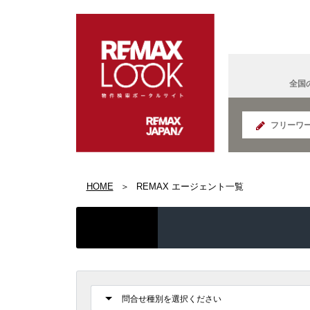
全国
北海道
HOME
REMAX エージェント一覧
REMAX K
面白い
宮城県
IT法人営
国の給付
REMAX S
群馬県
コンサル
読書好き
REMAX E