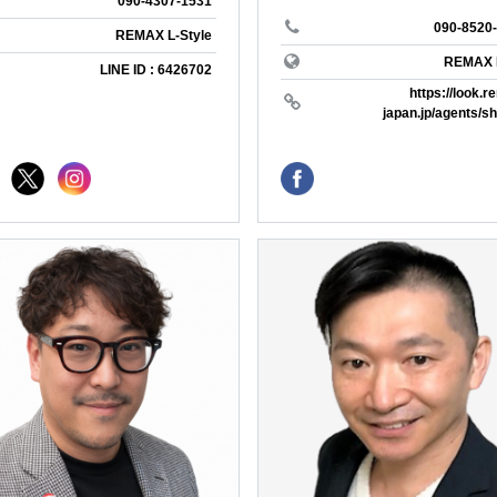
090-4307-1531
IONEER
REMAX LIVING
ン
foreignerfriendly
美瑛
090-8520
REMAX L-Style
ヨガ
インストラクタ
REMAX
LINE ID : 6426702
own
https://look.
不動産投資
投資
japan.jp/agents/sh
貸したい
借りたい
ome Agents
REMAX RAYS
スキー
ダイエット
マネジメント
＃鎌倉
＃長谷
WAKABA
える
＃田舎暮らし
＃自然
ャンプ
＃BBQができる
＃古民家
母
＃軽井沢
＃二拠点生活
ommunity LAB
REMAX BASE
園のことなら
＃BBQがしたい
＃テレワーク
トライフ
＃スローライフ
鎌倉
WINNERS
REMAX APEX
軽井沢
ハワイ
loom
REMAX SENSE