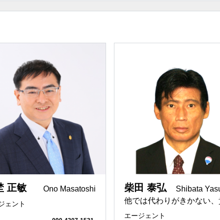
ライフプラン
エージェントの
緒に働くか」をモット
Excitingなreferral Network
ファイナンシャ
OOD.
REMAX ANNA HOUSE
視点
ット
京都を拠点
不動産コンサル
NTERFACE
REMAX Seven Rich
みたい
京都に投資したい
京都の物件を売
ZUMAI
REMAX Migration Realty
用
相続対策
節税対策
C.
REMAX Vanguard
幅広く対応可能
海外の人と仕事
COMPASS
REMAX de-Zay
ベニア
数学を専攻
MBA
p Agent
REMAX BIG.SMILe
界との架け橋
言語の壁
いつでも私はあ
IP
REMAX Farbe
ント
埜 正敏
柴田 泰弘
Ono Masatoshi
Shibata Yas
所
離婚
借金問題
他では代わりがきかない、
ジェント
operty Partners
REMAX All Stars
america
american
エージェント