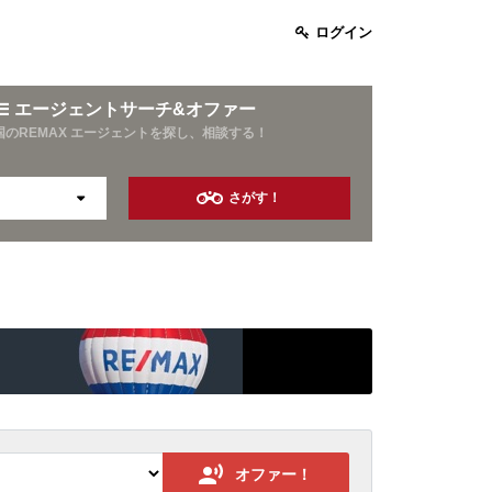
ログイン
エージェントサーチ&オファー
国のREMAX エージェントを探し、相談する！
さがす！
お酒好き
旅行好き
資産運用
10年以上の営業経験
オファー！
保険業界