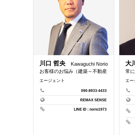
REMAX s
海大好き
REMAX N
＃三方よ
熊本県
＃特区民
REMAX 
＃YMC
沖縄県
ライブ配
REMAX 
川口 哲央
大
Kawaguchi Norio
BBQ
リージョ
お客様のお悩み（建築～不動産）を
常に
マンショ
エージェント
エー
REMAX H
管理費
090-8933-4433
REMAX J
愛知県賃
REMAX SENSE
LINE ID : norio1973
神戸
ツクツク
阪神