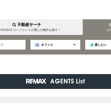
不動産サーチ
のREMAX エージェントが選んだ物件を探す！
全
オフィス
貸したい
YOUEI
REMAX YOUTOPIA
難波周辺に強い
女性目線
業
マネジメント
趣味は温泉
金について詳しい
キャリア
ファイナンス
TELLA
REMAX Linkage
ティング
不動産オークション
秘書
趣味はゴルフ
食事会好き
LIM