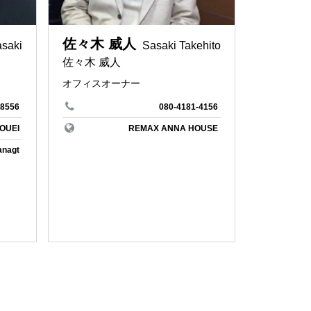
田舎暮らし
REMAX Co-creation
佐々木 威人
リゾートライフ
asaki
Sasaki Takehito
佐々木 威人
家と人生に迷ったら
オフィスオーナー
間取り好き
REMAX SUN
-8556
080-4181-4156
イン
アート
REMAX Grow
OUEI
REMAX ANNA HOUSE
婚活
anagt
不動産経験２０年以上
グ
民泊
ルプランナー
相続相談
総合旅行業務取扱管理者
ラーメン大好き