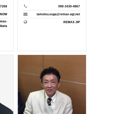
北海道
-7268
090-3430-4867
ー
不動産
 NOW
tamotsu.suga@remax-agt.net
remax-
REMAX JIP
買いたい
ibata
収益
REMAX NESTA
ローン
＃湘南
＃山に囲まれた
＃家庭菜園がしたい
＃家と人生に迷ったら
REMAX ONE SKY
＃セカンドライフ
長谷
REMAX L-Style
古民家
REMAX MODEST