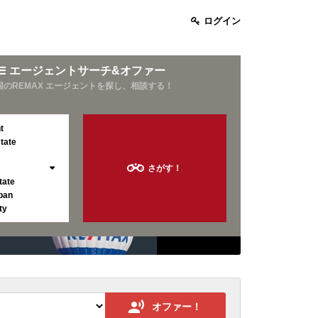
ログイン
エージェントサーチ&オファー
国のREMAX エージェントを探し、相談する！
t
tate
さがす！
tate
pan
ty
お酒好き
オファー！
旅行好き