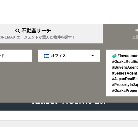
不動産サーチ
のREMAX エージェントが選んだ物件を探す！
全
オフィス
#Investmen
#OsakaRealEs
#BuyersAgent
#SellersAgent
#JapanRealEs
#PropertyInJa
YOUEI
REMAX YOUTOPIA
#OsakaProper
TELLA
REMAX Linkage
難波周辺に強い
女性目線
業
マネジメント
趣味は温泉
LIM