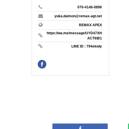
REMAX P
070-4146-0896
長野県
法律事務
yuka.daimon@remax-agt.net
REMAX T
REMAX APEX
english
https://wa.me/message/UYD47XH
愛知県
アメリカ
ACT6lB1
LINE ID : 794ekwly
REMAX H
biei
三重県
テニス
売りたい
REMAX 
京都府
収支改善
アセット
REMAX C
大阪府
＃海が見
＃ソロキ
REMAX 
#銀座の
REMAX B