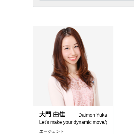
国の給付
埼玉県
コンサル
REMAX G
読書好き
東京都
相続
REMAX I
「誰と一
REMAX I
ー
REMAX LI
節税メリ
REMAX 
京都で住
REMAX To
空き屋活
REMAX J
賃貸仲介
神奈川県
大門 由佳
Daimon Yuka
ペンシル
Let's make your dynamic move/purchase/Inv
REMAX Pr
エージェント
日本と世