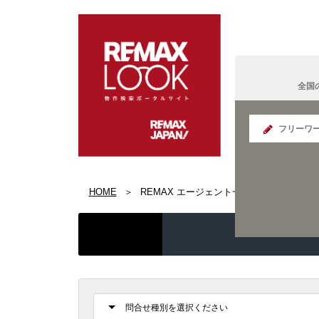
全国
北海道
HOME
REMAX エージェント一覧
REMAX K
宮城県
REMAX S
群馬県
面白い
IT法人営
REMAX E