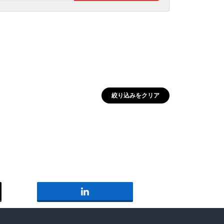
働き方
天職
ルプランナーの
不動産と資産運用のコンサルテ
REMAX FUSHIMIYA
ィング
タント
関西の市場に詳しい
REMAX Partners
りたい
有効活用
REMAX Harmony
絞り込みをクリア
売買仲介
REMAX RIDE
スポーツ全般大好き
REMAX LINK
日本とアメリカの文化の違いを
理解
REMAX TOMORROW
なたのエージェ
パラリーガル兼ファイナンシャ
ルプランナー
英語
REMAX Bay
アメリカ