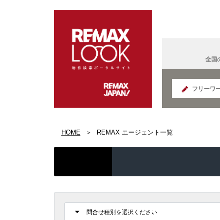
全国
北海道
HOME
REMAX エージェント一覧
REMAX K
面白い
宮城県
IT法人営
国の給付
REMAX S
群馬県
コンサル
読書好き
REMAX E