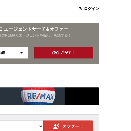
ログイン
エージェントサーチ&オファー
国のREMAX エージェントを探し、相談する！
さがす！
動産
お酒好き
旅行好き
資産運用
10年以上の営業経験
オファー！
保険業界