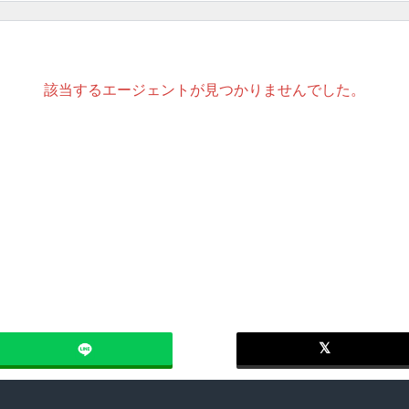
ライフプラン
エージェントの
緒に働くか」をモット
Excitingなreferral Network
ファイナンシャ
OOD.
REMAX ANNA HOUSE
視点
該当するエージェントが見つかりませんでした。
ット
京都を拠点
不動産コンサル
NTERFACE
REMAX Seven Rich
みたい
京都に投資したい
京都の物件を売
ZUMAI
REMAX Migration Realty
用
相続対策
節税対策
C.
REMAX Vanguard
幅広く対応可能
海外の人と仕事
COMPASS
REMAX de-Zay
ベニア
数学を専攻
MBA
p Agent
REMAX BIG.SMILe
界との架け橋
言語の壁
いつでも私はあ
IP
REMAX Farbe
ント
所
離婚
借金問題
operty Partners
REMAX All Stars
america
american