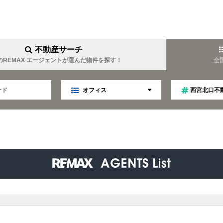
不動産サーチ
のREMAX エージェントが選んだ物件を探す！
全
オフィス
西宮北口不
YOUEI
REMAX YOUTOPIA
難波周辺に強い
女性目線
業
マネジメント
趣味は温泉
金について詳しい
キャリア
ファイナンス
TELLA
REMAX Linkage
ティング
不動産オークション
秘書
趣味はゴルフ
食事会好き
LIM