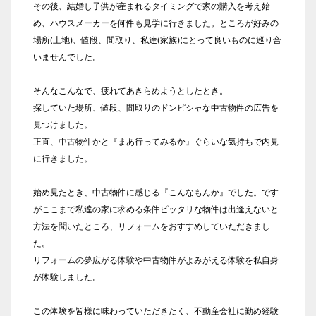
その後、結婚し子供が産まれるタイミングで家の購入を考え始
め、ハウスメーカーを何件も見学に行きました。ところが好みの
場所(土地)、値段、間取り、私達(家族)にとって良いものに巡り合
いませんでした。
そんなこんなで、疲れてあきらめようとしたとき。
探していた場所、値段、間取りのドンピシャな中古物件の広告を
見つけました。
正直、中古物件かと『まあ行ってみるか』ぐらいな気持ちで内見
に行きました。
始め見たとき、中古物件に感じる『こんなもんか』でした。です
がここまで私達の家に求める条件ピッタリな物件は出逢えないと
方法を聞いたところ、リフォームをおすすめしていただきまし
た。
リフォームの夢広がる体験や中古物件がよみがえる体験を私自身
が体験しました。
この体験を皆様に味わっていただきたく、不動産会社に勤め経験