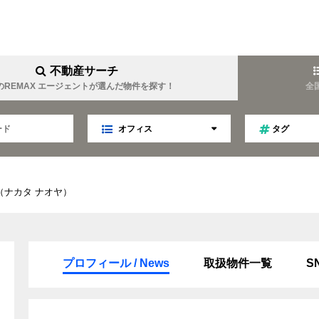
不動産サーチ
のREMAX エージェントが選んだ物件を探す！
全
オフィス
タグ
（ナカタ ナオヤ）
YOUEI
REMAX YOUTOPIA
難波周辺に強い
女性目線
業
マネジメント
趣味は温泉
金について詳しい
キャリア
ファイナンス
TELLA
REMAX Linkage
プロフィール / News
取扱物件一覧
S
ティング
不動産オークション
秘書
趣味はゴルフ
食事会好き
LIM