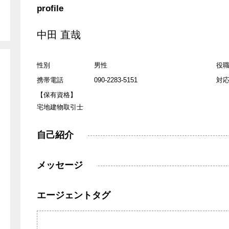
profile
ライフプラン
エージェントの
中田 直哉
緒に働くか」をモット
Excitingなreferral Network
ファイナンシャ
OOD.
REMAX ANNA HOUSE
視点
ット
京都を拠点
不動産コンサル
性別
男性
役
NTERFACE
REMAX Seven Rich
携帯電話
090-2283-5151
対
みたい
京都に投資したい
京都の物件を売
【保有資格】
ZUMAI
REMAX Migration Realty
用
相続対策
節税対策
宅地建物取引士
C.
REMAX Vanguard
幅広く対応可能
海外の人と仕事
自己紹介
COMPASS
REMAX de-Zay
ベニア
数学を専攻
MBA
p Agent
REMAX BIG.SMILe
メッセージ
界との架け橋
言語の壁
いつでも私はあ
IP
REMAX Farbe
ント
エージェントタグ
所
離婚
借金問題
operty Partners
REMAX All Stars
america
american