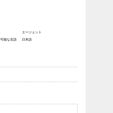
働き方
天職
ルプランナーの
不動産と資産運用のコンサルテ
REMAX FUSHIMIYA
ィング
タント
関西の市場に詳しい
職
エージェント
REMAX Partners
応可能な言語
日本語
りたい
有効活用
REMAX Harmony
売買仲介
REMAX RIDE
スポーツ全般大好き
REMAX LINK
日本とアメリカの文化の違いを
理解
REMAX TOMORROW
なたのエージェ
パラリーガル兼ファイナンシャ
ルプランナー
英語
REMAX Bay
アメリカ