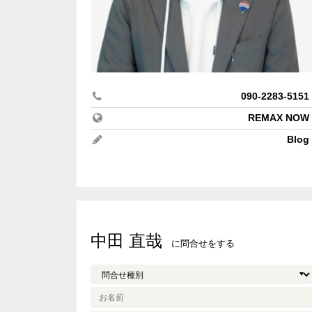
REMAX P
アメリカ
長野県
biei
REMAX T
テニス
愛知県
売りたい
090-2283-5151
REMAX H
収支改善
REMAX NOW
三重県
Blog
アセット
REMAX 
＃海が見
京都府
＃ソロキ
#銀座の
REMAX C
中田 直哉
に問合せをする
大阪府
#家庭菜
＃リゾー
REMAX 
湘南
REMAX B