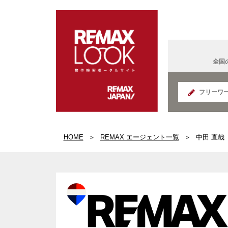
全国
北海道
HOME
REMAX エージェント一覧
中田 直哉
REMAX K
面白い
宮城県
IT法人営
国の給付
REMAX S
群馬県
コンサル
読書好き
REMAX E