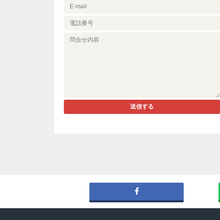
自然
REMAX S
BBQライ
REMAX k
兵庫県
セカンド
銀座の母
REMAX L
食べる事
REMAX S
相続診断
REMAX Ai
送信する
高齢者
岡山県
空室対策
REMAX V
資産活用
広島県
認知症対
REMAX 
1級ファ
福岡県
ニング技能