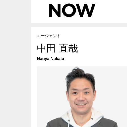
埼玉県
相続
「誰と一
REMAX G
ー
東京都
節税メリ
エージェント
REMAX I
中田 直哉
京都で住
REMAX I
空き屋活
Naoya Nakata
REMAX LI
賃貸仲介
REMAX 
ペンシル
REMAX To
日本と世
REMAX J
神奈川県
法律事務
REMAX Pr
english