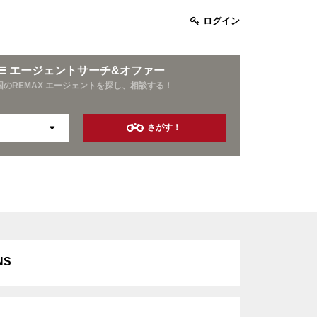
ログイン
エージェントサーチ&オファー
国のREMAX エージェントを探し、相談する！
さがす！
お酒好き
旅行好き
資産運用
NS
10年以上の営業経験
保険業界