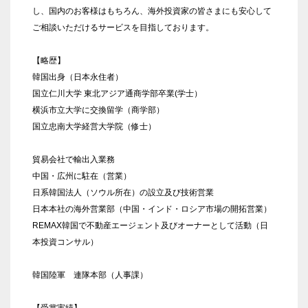
し、国内のお客様はもちろん、海外投資家の皆さまにも安心して
ご相談いただけるサービスを目指しております。
【略歴】
韓国出身（日本永住者）
国立仁川大学 東北アジア通商学部卒業(学士）
横浜市立大学に交換留学（商学部）
国立忠南大学経営大学院（修士）
貿易会社で輸出入業務
中国・広州に駐在（営業）
日系韓国法人（ソウル所在）の設立及び技術営業
日本本社の海外営業部（中国・インド・ロシア市場の開拓営業）
REMAX韓国で不動産エージェント及びオーナーとして活動（日
本投資コンサル）
韓国陸軍 連隊本部（人事課）
【受賞実績】