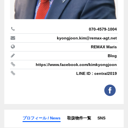
070-4579-1004
kyongjoon.kim@remax-agt.net
REMAX Maris
Blog
https://www.facebook.com/kimkyongjoon
LINE ID : central2019
プロフィール / News
取扱物件一覧
SNS