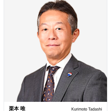
栗本 唯
Kurimoto Tadashi