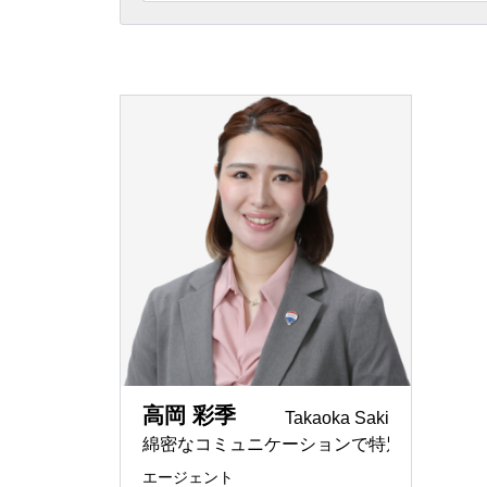
埼玉県
相続
「誰と一
REMAX G
ー
東京都
節税メリ
REMAX I
京都で住
REMAX I
空き屋活
REMAX LI
賃貸仲介
REMAX 
ペンシル
REMAX To
日本と世
REMAX J
神奈川県
高岡 彩季
Takaoka Saki
法律事務
綿密なコミュニケーションで特別な時間を
REMAX Pr
english
エージェント