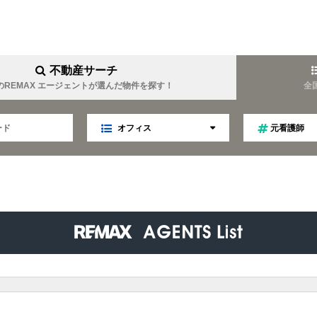
不動産サーチ
のREMAX エージェントが選んだ物件を探す！
全
オフィス
元看護師
YOUEI
REMAX YOUTOPIA
難波周辺に強い
女性目線
業
マネジメント
趣味は温泉
金について詳しい
キャリア
ファイナンス
TELLA
REMAX Linkage
ティング
不動産オークション
秘書
趣味はゴルフ
食事会好き
LIM