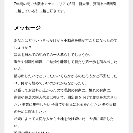
7年間の間で大阪市ミナミエリアで3回、新大阪、箕面市の5回引
っ越している引っ越し好きです。
メッセージ
あなたはどういうきっかけから不動産を動かすことになったので
しょうか？
親元を離れての初めての一人暮らしでしょうか。
進学や就職や転職 ご結婚や離婚して新たな第一歩を踏み出した
い方。
踏み出したいけどいったいいくらかかるのだろうかと不安だった
り、何から始めていいのかわからなかったり。
頑張ってお給料が上がったので理想のお家に。憧れのお家に。
家賃や住居の購入代金は抑えて、固定費を下げて趣味を充実させ
たい 事業に集中したい 子育てや育児にお金をかけたい 夢や目標
のために貯金したい
相続によって大切な人から土地を受け継いだ。大切に運用した
い。
投資で豊かになりたい。