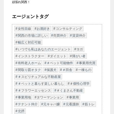
頑張れ関西！
エージェントタグ
女性目線
お酒好き
コンサルティング
関西の市場に詳しい
売買仲介
賃貸仲介
幅広く対応可能
いつでも私はあなたのエージェント
ヨガ
インストラクター
ダイエット
障がい者
有料老人ホーム
＃ペット可能物件
事業用売買
間取り図オタク
保護犬
＃田舎
一棟もの
＃スピリチュアルな不動産屋
＃ペットと暮らす楽しい暮らし
＃個性心理学
＃フラワーエッセンス
＃くまさん不動産
事業用地
タワーマンション
事業用
テナント仲介
元キャバ嬢
元看護師
筋トレ
北摂