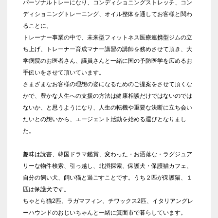
パーソナルトレーになり、コンディショニングストレッチ、コン
ディショニングトレーニング、オイル整体を通してお客様と関わ
ることに。
トレーナー事業の中で、未来型フィットネス医療連携型ジムの立
ち上げ、トレーナー育成マナー講習の講師を務めさせて頂き、大
学病院のお医者さん、議員さんと一緒に国の予防医学を広めるお
手伝いをさせて頂いています。
さまざまなお客様の理想の姿になるためのご提案をさせて頂くな
かで、豊かな人生への支援の方法は健康相談だけではないのでは
ないか、と思うようになり、人生の転機や重要な決断に立ち会い
たいとの想いから、エージェント活動を始める運びとなりまし
た。
趣味は読書、韓国ドラマ鑑賞、変わった・お洒落な・ラグジュア
リーな物件検索、引っ越し、北摂探索、保護犬・保護猫カフェ、
自分の飼い犬、飼い猫と過ごすことです。うち２匹が保護猫、１
匹は保護犬です。
ちゃとら猫2匹、ラガマフィン、チワックス2匹、イタリアングレ
ーハウンドのおじいちゃんと一緒に箕面市で暮らしています。