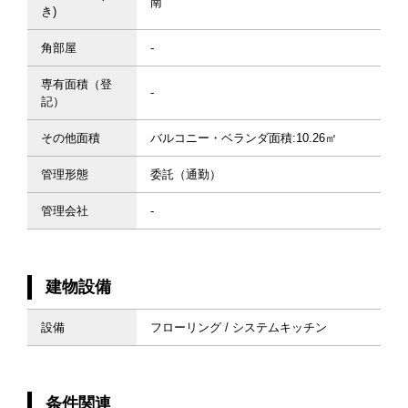
南
き)
角部屋
-
専有面積（登
-
記）
その他面積
バルコニー・ベランダ面積:10.26㎡
管理形態
委託（通勤）
管理会社
-
建物設備
設備
フローリング / システムキッチン
条件関連