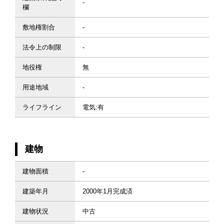
-
欄
敷地権割合
-
法令上の制限
-
地役権
無
用途地域
-
ライフライン
電気:有
建物
建物面積
-
建築年月
2000年1月完成済
建物状況
中古