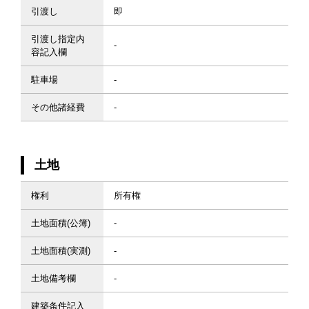
引渡し
即
引渡し指定内
-
容記入欄
駐車場
-
その他諸経費
-
土地
権利
所有権
土地面積(公簿)
-
土地面積(実測)
-
土地備考欄
-
建築条件記入