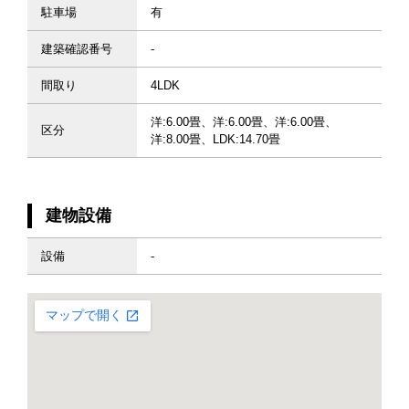
駐車場
有
建築確認番号
-
間取り
4LDK
洋:6.00畳、洋:6.00畳、洋:6.00畳、
区分
洋:8.00畳、LDK:14.70畳
建物設備
設備
-