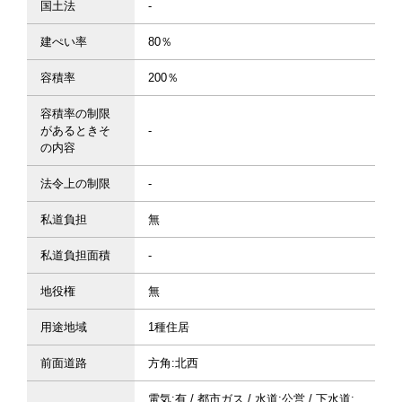
国土法
-
建ぺい率
80％
容積率
200％
容積率の制限
があるときそ
-
の内容
法令上の制限
-
私道負担
無
私道負担面積
-
地役権
無
用途地域
1種住居
前面道路
方角:北西
電気:有 / 都市ガス / 水道:公営 / 下水道: