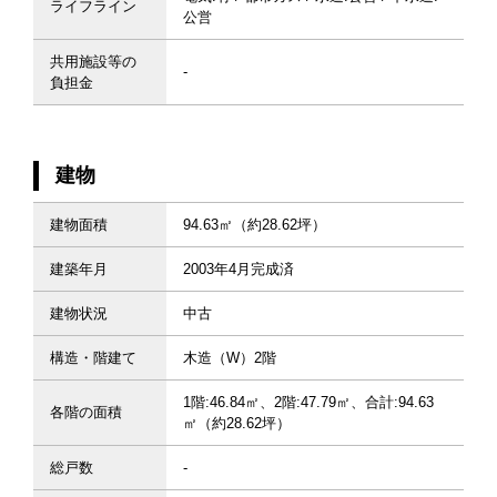
ライフライン
公営
共用施設等の
-
負担金
建物
建物面積
94.63㎡（約28.62坪）
建築年月
2003年4月完成済
建物状況
中古
構造・階建て
木造（W）2階
1階:46.84㎡、2階:47.79㎡、合計:94.63
各階の面積
㎡（約28.62坪）
総戸数
-