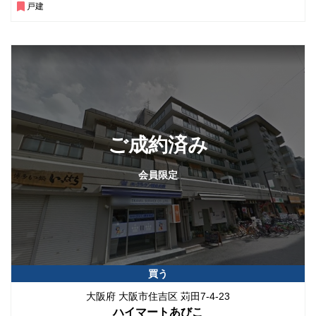
戸建
ご成約済み
会員限定
買う
大阪府 大阪市住吉区 苅田7-4-23
ハイマートあびこ