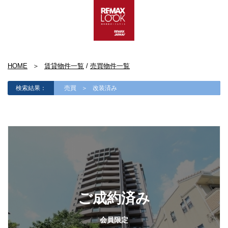
HOME
賃貸物件一覧
/
売買物件一覧
検索結果：
売買
改装済み
ご成約済み
会員限定