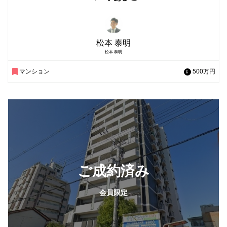
松本 泰明
松本 泰明
マンション
500万円
ご成約済み
会員限定