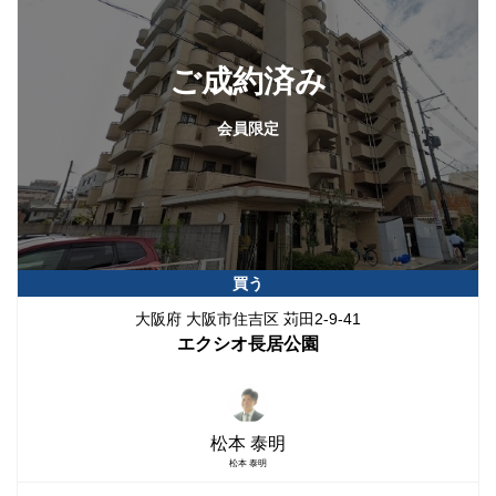
ご成約済み
会員限定
買う
大阪府 大阪市住吉区 苅田2-9-41
エクシオ長居公園
松本 泰明
松本 泰明