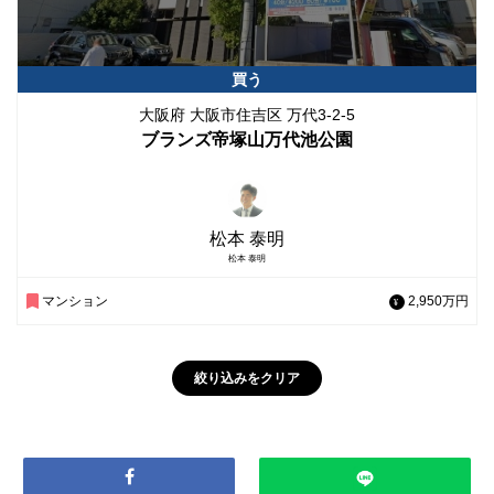
買う
大阪府 大阪市住吉区 万代3-2-5
ブランズ帝塚山万代池公園
松本 泰明
松本 泰明
マンション
2,950万円
絞り込みをクリア