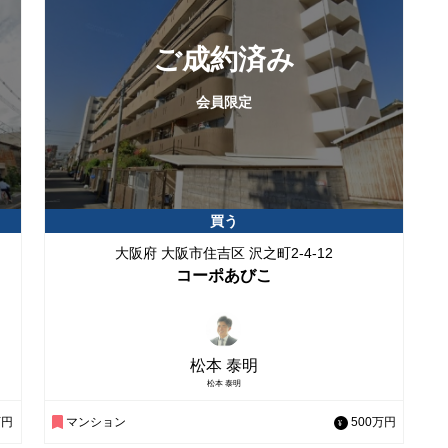
ン
戸建
土地
北浜
本町
庫
収益物件（区分）
収益物件（１棟
ご成約済み
北浜プラザ
豊中市
会員限定
街
フル改装
フルリノベーシ
千里
北千里
関西学院千里国際学校
ファミリー物件
清水町に在所がある
豊橋市大清水町にかつて昭和４
分家住宅用地
買う
５年以前から在所があった
大阪府 大阪市住吉区 沢之町2-4-12
駅が近い
デザイナーズマ
コーポあびこ
老松通り マンション
梅田
区暮らし
大阪市北区賃貸物件
おしゃれ物件
松本 泰明
松本 泰明
物件
南港
マンション
万円
マンション
500万円
ション
コスモスクエア
弁天町駅