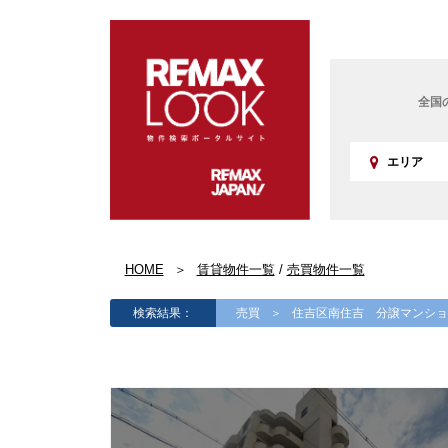
全国
エリア
賃貸物
北海道
近畿
マンショ
HOME
賃貸物件一覧
/
売買物件一覧
北浜賃貸
沖縄
戸建
検索結果：
売買
住吉区南住吉 分譲マンシ
北浜タワ
店舗事務
グランド
駐車場
東急リバ
売買物
貸家