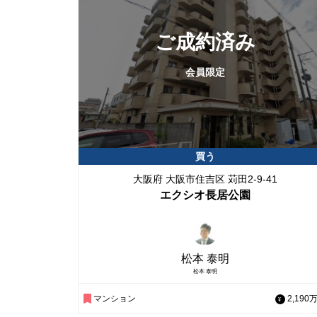
マンショ
三休橋筋
工場・倉
ご成約済み
ザ・北浜
会員限定
庄内商店
北摂
3LDK
豊橋市大
買う
大阪府 大阪市住吉区 苅田2-9-41
事務所
エクシオ長居公園
西天満
大阪市北
松本 泰明
松本 泰明
天井高い
マンション
2,190
築浅マン