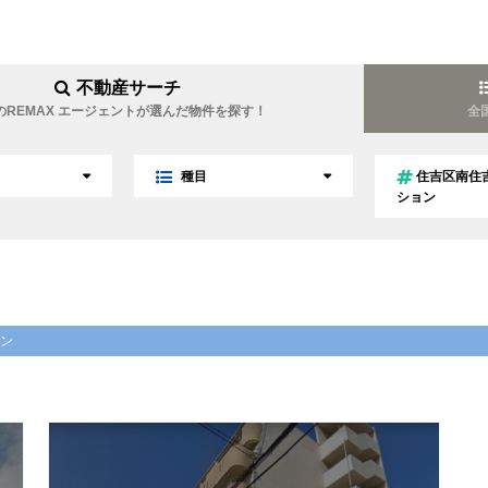
不動産サーチ
のREMAX エージェントが選んだ物件を探す！
全
種目
住吉区南住
ション
件
東北
関東
中国
四国
ン
アパート
ハイツ
大阪市中央区
大阪市中央区賃
テラスハウス
店舗
ョン
ーマンション
タワーマンション
積水ハウス
所
店舗付住宅
土地（居住用）
メゾンシリーズ
remaxapex
タワーマンション
工場
その他
ブル
柏原市
安堂町
件
戸建
伊藤忠