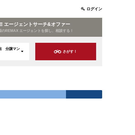
ログイン
エージェントサーチ&オファー
国のREMAX エージェントを探し、相談する！
吉 分譲マン
さがす！
全てを見る
中部
九州
コーポ
貸
高級タワーマンション
事務所
グランドメゾン
土地（事業用）
 本町
御堂筋本町
オーナーチェンジ
全てを見る
上層階