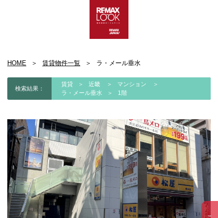
HOME
賃貸物件一覧
ラ・メール垂水
賃貸
近畿
マンション
検索結果：
ラ・メール垂水
1階