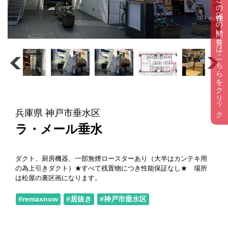
この物件への問い合せはこちらをクリック
兵庫県 神戸市垂水区
ラ・メール垂水
ダクト、厨房機器、一部無煙ロースターあり（大半はカンテキ用
の為上引きダクト）★すべて残置物につき性能保証なし★ 場所
は松屋の裏区画になります。
#remaxnow
#居抜き
#神戸市垂水区