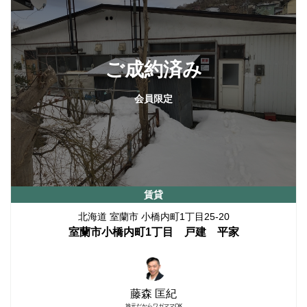
ご成約済み
会員限定
賃貸
北海道 室蘭市 小橋内町1丁目25-20
室蘭市小橋内町1丁目 戸建 平家
藤森 匡紀
地元だからワガママOK