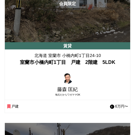
会員限定
賃貸
北海道 室蘭市 小橋内町1丁目24-10
室蘭市小橋内町1丁目 戸建 2階建 5LDK
藤森 匡紀
地元だからワガママOK
戸建
6万円〜