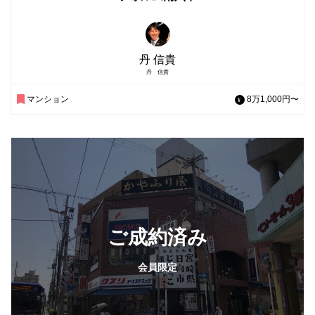
丹 信貴
丹 信貴
マンション
8万1,000円〜
ご成約済み
会員限定