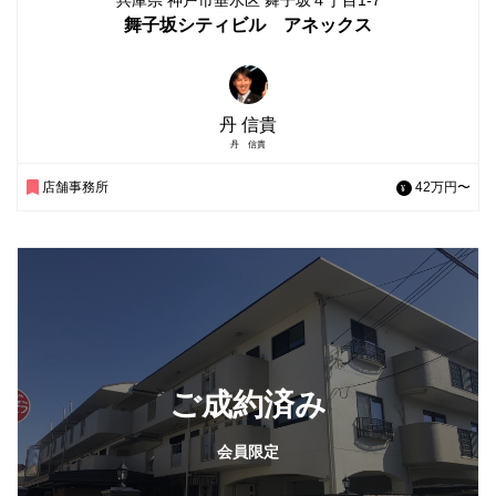
兵庫県 神戸市垂水区 舞子坂４丁目1-7
舞子坂シティビル アネックス
丹 信貴
丹 信貴
店舗事務所
42万円〜
ご成約済み
会員限定