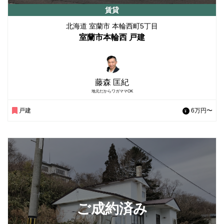
賃貸
北海道 室蘭市 本輪西町5丁目
室蘭市本輪西 戸建
藤森 匡紀
地元だからワガママOK
戸建
6万円〜
ご成約済み