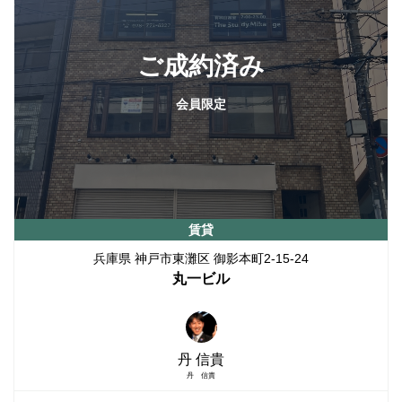
ご成約済み
会員限定
賃貸
兵庫県 神戸市東灘区 御影本町2-15-24
丸一ビル
丹 信貴
丹 信貴