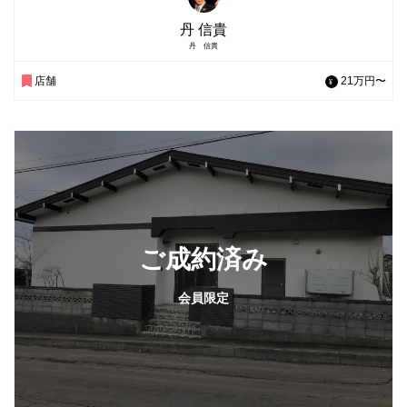
丹 信貴
丹 信貴
店舗
21万円〜
ご成約済み
会員限定