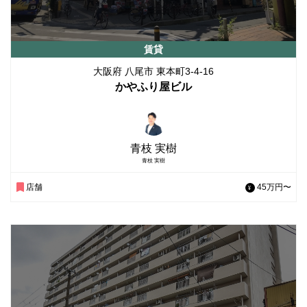
賃貸
大阪府 八尾市 東本町3-4-16
かやふり屋ビル
青枝 実樹
青枝 実樹
店舗
45万円〜