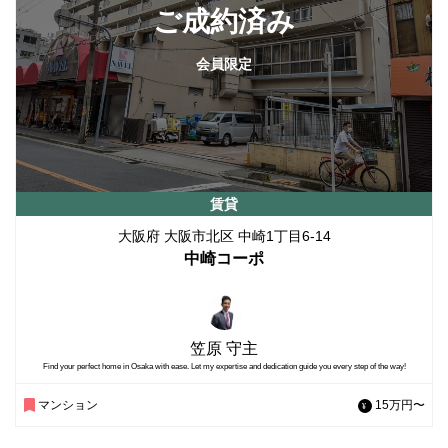
ご成約済み
会員限定
賃貸
大阪府 大阪市北区 中崎1丁目6-14
中崎コーポ
笠原 守主
Find your perfect home in Osaka with ease. Let my expertise and dedication guide you every step of the way!
マンション
15万円〜