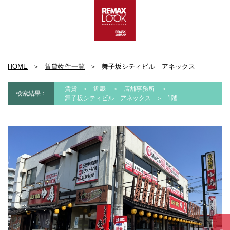
HOME
賃貸物件一覧
舞子坂シティビル アネックス
賃貸
近畿
店舗事務所
検索結果：
舞子坂シティビル アネックス
1階