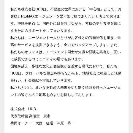
私たち株式会社HUBは、不動産の世界における「中心軸」として、お
客様とRE/MAXエージェントを繋ぐ架け橋でありたいと考えておりま
す。沖縄を拠点に、国内外に目を向けながら、皆様の夢と希望を形に
するためのサポートをしてまいります。
私たちは、エージェント一人ひとりがお客様との信頼関係を築き、最
高のサービスを提供できるよう、全力でバックアップします。また、
私たちのオフィスは、エージェント同士が知識や経験を共有し、互い
に成長できるコミュニティの場でもあります。
国境を越え、多様な文化と価値観が交差する現代において、私たち
HUBは、グローバルな視点を持ちながらも、地域社会に根差した活動
を行い、社会貢献を実現していきます。
私たちと共に、新たな不動産の未来を切り開く情熱を持ったエージェ
ントの皆さんのご応募を心よりお待ちしております。
株式会社 HUB
代表取締役 高須賀 宗市
共同オーナー 大西 征昭・沖原 恭一