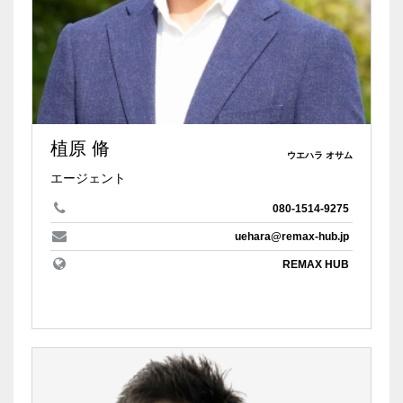
植原 脩
ウエハラ オサム
エージェント
080-1514-9275
uehara@remax-hub.jp
REMAX HUB