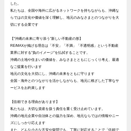
した。
私たちは、全国や海外に広がるネットワークを持ちながらも、沖縄な
らではの文化や価値を深く理解し、地元のみなさまとのつながりを大
切にする企業です
【”沖縄の未来に寄り添う”新しい不動産の形】
RE/MAXが掲げる理念は「不安」「不満」「不透明感」という不動産
業界に対する”負のイメージ”を払拭することです。
沖縄の土地や住まいの価値を、みなさまとともにじっくり考え、最適
なご提案を行います
地元の文化を大切にし、沖縄の未来をともに守ります
全国・海外とのつながりを活かしながらも、地元に根ざした丁寧なサ
ービスをお約束します
【信頼できる理由があります】
私たちは、大切な資産を扱う責任を重く受け止めています。
沖縄の地元企業や自治体との協力を深め、地元ならではの情報やニー
ズにしっかり応えます
また、どんな小さな不安や疑問でも、丁寧に対応することで「信頼で