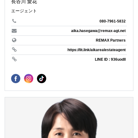
長谷川 愛花
エージェント
080-7961-5832
aika.hasegawa@remax-agt.net
REMAX Partners
https://lit.link/aikarealestateagent
LINE ID : 936uodll