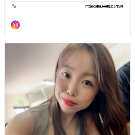
https://lin.ee/llEb3N5N