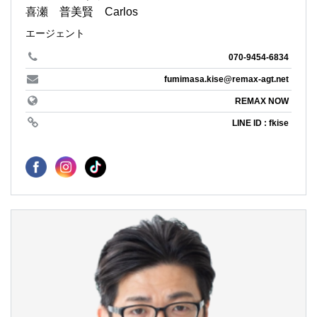
喜瀬 普美賢 Carlos
エージェント
070-9454-6834
fumimasa.kise@remax-agt.net
REMAX NOW
LINE ID : fkise