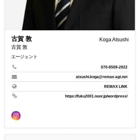
古賀 敦
Koga Atsushi
古賀 敦
エージェント
070-8509-2922
atsushi.koga@remax-agt.net
REMAX LINK
https://fuku2001.noor.jp/wordpress/