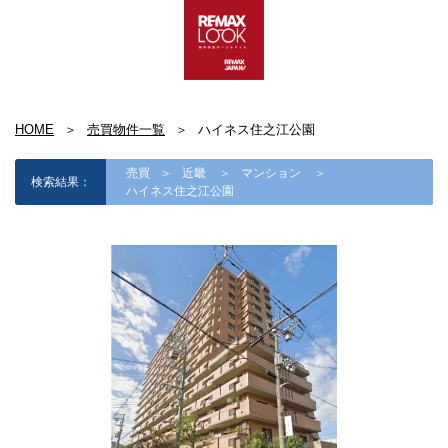
HOME
売買物件一覧
ハイネス住之江公園
売買
近畿
マンション
検索結果：
ハイネス住之江公園