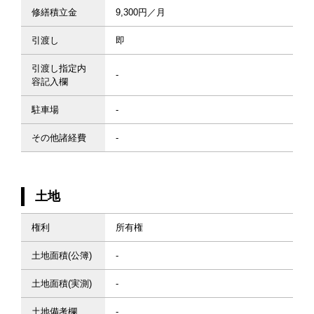
修繕積立金
9,300円／月
引渡し
即
引渡し指定内
-
容記入欄
駐車場
-
その他諸経費
-
土地
権利
所有権
土地面積(公簿)
-
土地面積(実測)
-
土地備考欄
-