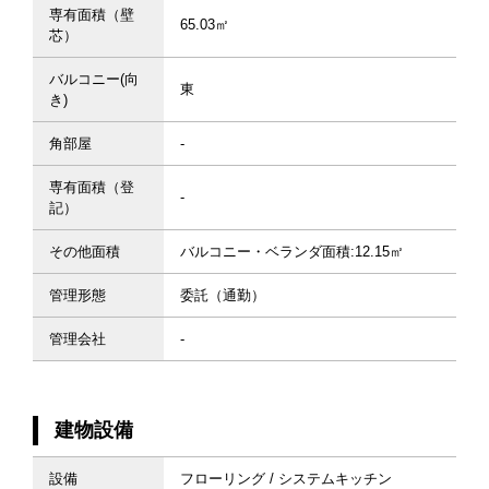
専有面積（壁
65.03㎡
芯）
バルコニー(向
東
き)
角部屋
-
専有面積（登
-
記）
その他面積
バルコニー・ベランダ面積:12.15㎡
管理形態
委託（通勤）
管理会社
-
建物設備
設備
フローリング / システムキッチン