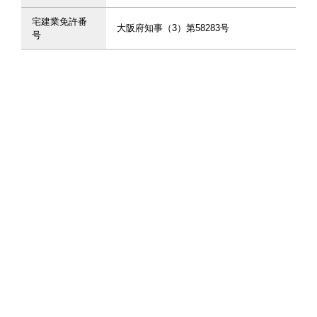
宅建業免許番
大阪府知事（3）第58283号
号
ご成約済み
会員限定