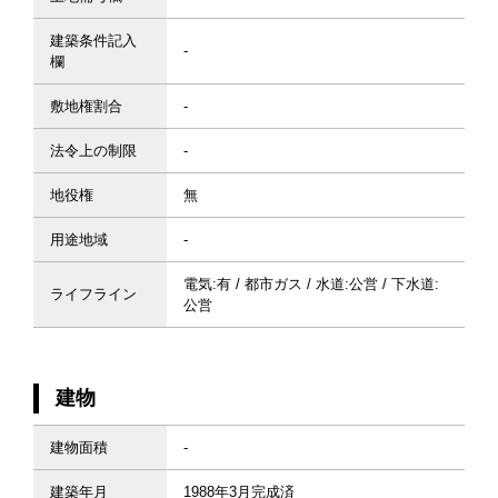
建築条件記入
-
欄
敷地権割合
-
法令上の制限
-
地役権
無
用途地域
-
電気:有 / 都市ガス / 水道:公営 / 下水道:
ライフライン
公営
建物
建物面積
-
建築年月
1988年3月完成済