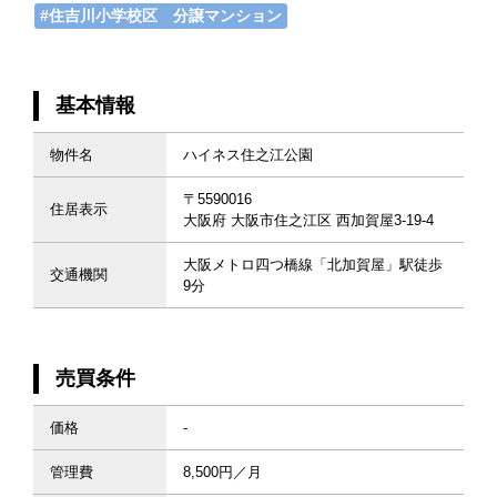
#住吉川小学校区 分譲マンション
基本情報
物件名
ハイネス住之江公園
〒5590016
住居表示
大阪府 大阪市住之江区 西加賀屋3-19-4
大阪メトロ四つ橋線「北加賀屋」駅徒歩
交通機関
9分
売買条件
価格
-
管理費
8,500円／月