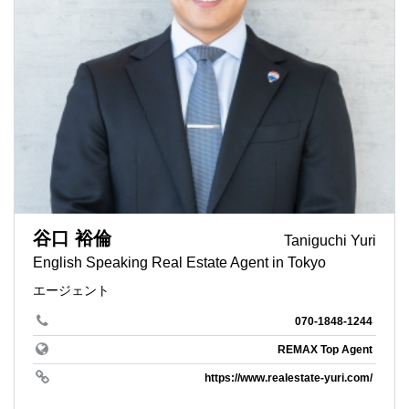
谷口 裕倫
Taniguchi Yuri
English Speaking Real Estate Agent in Tokyo
エージェント
070-1848-1244
REMAX Top Agent
https://www.realestate-yuri.com/