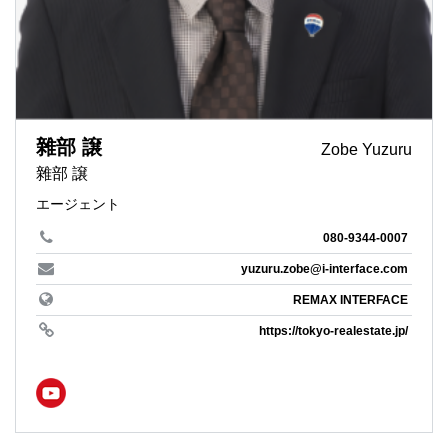
雜部 譲
Zobe Yuzuru
雜部 譲
エージェント
080-9344-0007
yuzuru.zobe@i-interface.com
REMAX INTERFACE
https://tokyo-realestate.jp/