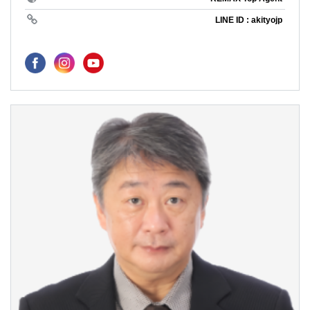
LINE ID : akityojp