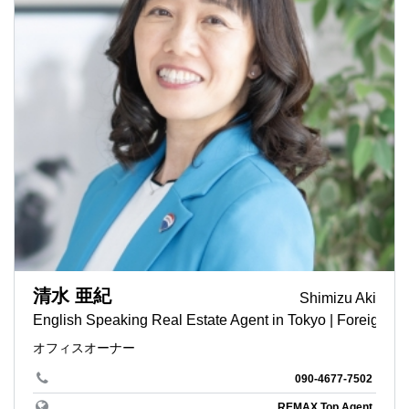
清水 亜紀
Shimizu Aki
English Speaking Real Estate Agent in Tokyo | Foreign B
オフィスオーナー
090-4677-7502
REMAX Top Agent