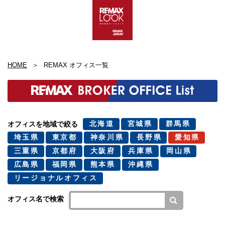
HOME
REMAX オフィス一覧
北海道
宮城県
群馬県
オフィスを地域で絞る
埼玉県
東京都
神奈川県
長野県
愛知県
三重県
京都府
大阪府
兵庫県
岡山県
広島県
福岡県
熊本県
沖縄県
リージョナルオフィス
オフィス名で検索