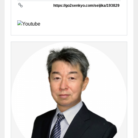
https://go2senkyo.com/seijika/193829