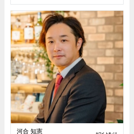
河合 知憲
カワイ トモノリ